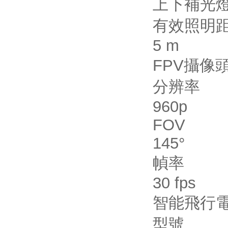
上下補光
有效照明
5 m
FPV攝像
分辨率
960p
FOV
145°
幀率
30 fps
智能飛行
型號