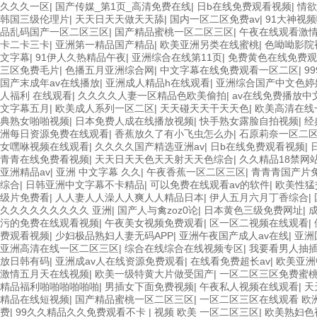
久久久一区
|
国产传媒_第1页_高清免费在线
|
日b在线免费观看视频
|
情欲
韩国三级伦理片
|
天天日天天做天天舔
|
国内一区二区免费av
|
91大神视
品乱码国产一区二区三区
|
国产精品蜜桃一区二区三区
|
午夜在线观看激
卡二卡三卡
|
亚洲第一精品国产精品
|
欧美亚洲另类在线蜜桃
|
色呦呦影院
文字幕
|
91伊人久热精品午夜
|
亚洲综合在线第11页
|
免费黄色在线免费观
三区免费毛片
|
色播五月亚洲综合网
|
中文字幕在线免费观看一区二区
|
9
国产末成年av在线播放
|
亚洲成人精品h在线观看
|
亚洲综合国产中文色婷
人福利 在线观看
|
久久久久人妻一区精品色欧美偷拍
|
av在线免费播放中
文字幕五月
|
欧美成人系列一区二区
|
天天碰天天干天天色
|
欧美高清在线
典熟女啪啪视频
|
日本免费人成在线播放视频
|
快手熟女露脸自拍视频
|
经
洲每日资源免费在线观看
|
香蕉放久了有小飞虫怎么办
|
石原莉奈一区二
女嘿咻视频在线观看
|
久久久久国产精选亚洲av
|
日b在线免费观看视频
|
青青在线免费看视频
|
天天日天天色天天射天天色综合
|
久久精品18禁网
亚洲精品av
|
亚洲 中文字幕 久久
|
午夜香蕉一区二区三区
|
青青青国产片
综合
|
日韩亚洲中文字幕不卡精品
|
可以免费在线观看av的软件
|
欧美性猛
级片免费看
|
人人妻人人澡人人爽人人精品日本
|
伊人五月六月丁香综合
|
久久久久久久久久久 亚洲
|
国产人与禽zoz0论
|
日本黄色三级免费网址
|
污的免费在线观看视频
|
午夜美女视频免费观看
|
区一区二视频在线观看
|
费观看视频
|
少妇极品熟妇人妻无码APP
|
亚洲午夜国产成人av在线
|
亚洲
亚洲高清在线一区二区三区
|
综合在线综合在线视频专区
|
我要看男人抽
放日韩有码
|
亚洲成av人在线资源免费观看
|
在线看免费超长av
|
欧美亚洲
激情五月天在线视频
|
欧美一级特黄大片做受国产
|
一区二区三区免费蜜桃
精品福利啪啪啪啪啪啪
|
男插女下面免费视频
|
午夜私人视频在线观看
|
天
精品在线短视频
|
国产精品蜜桃一区二区三区
|
一区二区三区在线观看 欧
费
|
99久久精品久久免费观看不卡
|
视频 欧美 一区二区三区
|
欧美熟妇色