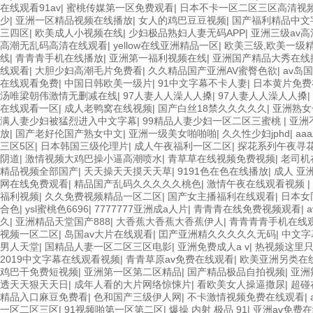
在线观看91av
|
蜜桃传媒第一区免费观看
|
日本不卡一区二区三区高清视
少
|
亚洲一区精品视频在线播放
|
女人的鸡巴豆豆视频
|
国产福利精品中文
三四区
|
欧美成人小视频在线
|
少妇极品熟妇人妻无码APP
|
亚洲三级av
高潮无乱码高清在线观看
|
yellow在线亚洲精品一区
|
欧美三级,欧美一级
线
|
青青青手机在线播放
|
亚洲第一福利视频在线
|
亚洲国产精品大秀在线
线观看
|
大胆少妇高潮毛片免费看
|
久久精品国产亚洲AV蜜臀色欲
|
av岛
在线观看免费
|
中国日韩欧美一级片
|
91中文字幕不卡人妻
|
日本黄片免费
汤唯梁朝伟激情无删减在线
|
97人妻人人澡人人搡
|
97人妻人人澡人人搡
|
在线观看一区
|
成人老鸭窝在线视频
|
国产白丝18禁久久久久久
|
亚洲熟女
满人妻少妇被猛烈进入中文字幕
|
99精品人妻少妇一区二区三蜜桃
|
亚洲
放
|
国产老好伦国产熟女中文
|
亚洲一级美女啪啪啪
|
久久性少妇jphd
|
a
三区5区
|
日本韩国三级伦理片
|
成人午夜福利一区二区
|
探花系列午夜寻花8
阴道
|
激情视频大鸡巴操小逼高潮喷水
|
青草草在线视频免费视频
|
老司机
精品视频全部国产
|
天天操天天摸天天草
|
9191色在色在线播放
|
成人 亚
网在线免费观看
|
精品国产乱码久久久久久桃色
|
激情午夜在线观看视频
|
福利视频
|
久久免费视频精品一区二区
|
国产女主播福利在线观看
|
日本女
合色
|
ysl蜜桃色6696
|
7777777亚洲成a人片
|
青青青在线免费视频观看
|
久
|
亚洲精品天堂国产888
|
大香蕉大香蕉大香蕉伊人
|
青青青青手机在线
视频一区二区
|
岛国av大片在线观看
|
囯产亚洲精久久久久久无码
|
中文字
男人天堂
|
国精品人妻一区二区三区电影
|
亚洲免费成人a v
|
热视频这里只
2019中文字幕在线观看视频
|
青青草原av免费在线观看
|
欧美亚洲另类在
鸡巴干免费短视频
|
亚洲第一区第二区精品
|
国产精品极品自拍视频
|
亚洲
透天天狠天天日
|
成年人看的大片网络惊悚片
|
看欧美女人操逼撒尿
|
超碰
精品入口麻豆免费看
|
色和国产三级伊人网
|
不卡激情视频免费在线观看
|
一区二区三区
|
91视频啪第一区第二区
|
爆操 内射 极品 91
|
亚洲av免费