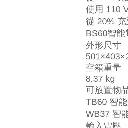
使用 110
從 20% 充
BS60智
外形尺寸
501×403×
空箱重量
8.37 kg
可放置物
TB60 智
WB37 智
輸入電壓