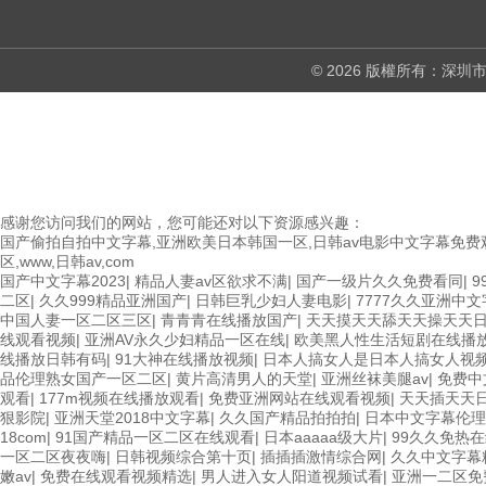
© 2026 版權所有：
感谢您访问我们的网站，您可能还对以下资源感兴趣：
国产偷拍自拍中文字幕,亚洲欧美日本韩国一区,日韩av电影中文字幕免费观
区,www,日韩av,com
国产中文字幕2023
|
精品人妻av区欲求不满
|
国产一级片久久免费看同
|
9
二区
|
久久999精品亚洲国产
|
日韩巨乳少妇人妻电影
|
7777久久亚洲中
中国人妻一区二区三区
|
青青青在线播放国产
|
天天摸天天舔天天操天天
线观看视频
|
亚洲AV永久少妇精品一区在线
|
欧美黑人性生活短剧在线播
线播放日韩有码
|
91大神在线播放视频
|
日本人搞女人是日本人搞女人视
品伦理熟女国产一区二区
|
黄片高清男人的天堂
|
亚洲丝袜美腿av
|
免费中
观看
|
177m视频在线播放观看
|
免费亚洲网站在线观看视频
|
天天插天天
狠影院
|
亚洲天堂2018中文字幕
|
久久国产精品拍拍拍
|
日本中文字幕伦理
18com
|
91国产精品一区二区在线观看
|
日本aaaaa级大片
|
99久久免热
一区二区夜夜嗨
|
日韩视频综合第十页
|
插插插激情综合网
|
久久中文字幕
嫩av
|
免费在线观看视频精选
|
男人进入女人阳道视频试看
|
亚洲一二区免