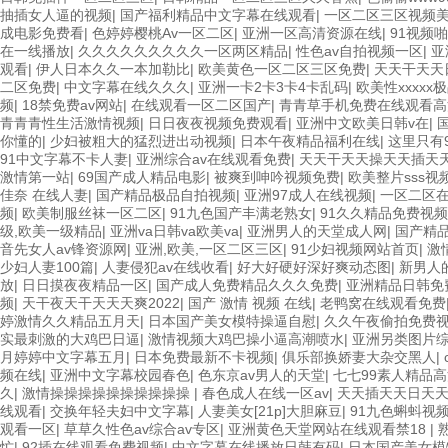
抽插女人逼的视频
|
国产福利精品中文字幕在线观看
|
一区二区三区视频
成电影免费看
|
色婷婷樱桃Av一区二区
|
亚洲一区高清资源在线
|
91视频
在一线播放
|
久久久久久久久久久一区两区精品
|
性色av自拍视频一区
|
亚
观看
|
伊人日本久久一本加勒比
|
欧美黄色一区二区三区免费
|
天天干天天
二区免费
|
中文字幕在线久久久
|
亚洲一卡2卡3卡4卡乱码
|
欧美性xxxxx
频
|
18禁免费av网站
|
在线观看一区二区国产
|
青青草手机免费在线观看高
青青青性生活激情视频
|
日日夜夜视频免费观看
|
亚洲中文欧美日韩v在
|
你懂的
|
少妇被粗大的猛烈进出动视频
|
日本午夜精品福利在线
|
这里只有
91中文字幕不卡人妻
|
亚洲综合av在线观看免费
|
天天干天天操天天插天
激情第一站
|
69国产成人精品电影
|
被爽到呻吟视频免费
|
欧美整片sss视
佳奈 在线人妻
|
国产精品极品自拍视频
|
亚洲97成人在线视频
|
一区二区
频
|
欧美制服丝袜一区二区
|
91九色国产丰满老熟女
|
91久久精品免费视频
级,欧美一级精品
|
亚洲va日韩va欧美va
|
亚洲男人的天堂成人网
|
国产精
音先女人av锋资源网
|
亚洲,欧美,一区二区三区
|
91少妇视频网站首页
|
激
少妇人妻100篇
|
人妻侵犯av在线收看
|
好大好硬好深好爽动态图
|
新男人
放
|
日日摸夜夜精品一区
|
国产成人免费精品久久久免费
|
亚洲精品日韩免
频
|
天干夜天干天天天爽2022
|
国产 激情 视频 在线
|
老鸭窝在线观看免费
婷激情久久精品五月天
|
日本国产美女模特操逼自慰
|
久久午夜偷拍免费
实最刺激的大鸡巴日逼
|
激情视频大鸡巴操小逼高潮喷水
|
亚洲另类图片
月婷婷中文字幕五月
|
日本免费最新不卡视频
|
俱乐部换娇妻大杂交黑人
|
频在线
|
亚洲中文字幕校园春色
|
色东京av男人的天堂
|
七七99素人精品
久
|
激情操操操操操操操操操操
|
春色成人在线一区av
|
天天插天天日天
线观看
|
交换年轻夫妇中文字幕
|
人妻美女[21p]大胆麻豆
|
91九色蝌蚪视频p
观看一区
|
草草久性色av综合av专区
|
亚洲黄色天堂网站在线观看禁18
|
忙
|
92插在线观看免费视频
|
中文字幕在线播放日韩有码
|
日本国产美女模