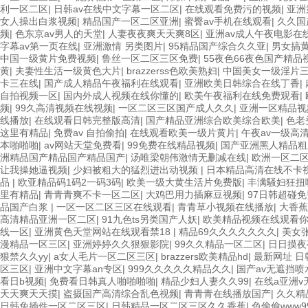
利一区二区
|
日韩av在线中文字幕一区二区
|
在线观看免费污的视频
|
亚洲
女人操出白浆视频
|
精品国产一区二区亚洲
|
蜜臀av手机在线观看
|
久久国
频
|
色东京av男人的天堂
|
人妻夜夜爽天天爽8区
|
亚洲av成人午夜电影在
字幕av第一页在线
|
亚洲激情 另类图片
|
95精品国产综合久久亚
|
男女搞
中国一级黄片免费视频
|
鲁丝一区二区三区免费
|
55夜色66夜色国产精品
黄
|
夫妻性生活一级黄色大片
|
brazzerss色欧美熟妇
|
中国美女一级淫片
卡三在线
|
国产成人精品午夜福利在线观看
|
亚洲欧美日韩综合在线丁香
|
自拍视频一区
|
国内外成人视频在线你懂的
|
欧美午夜福利在线免费观看
|
频
|
99久高清视频在线视频
|
一区二区三区国产成人久久
|
亚洲一区精品视
线播放
|
在线观看日韩完整版高清
|
国产精品亚洲综合欧美综合欧美
|
色老
这里有精品
|
免费av 自拍偷拍
|
在线观看欧美一级片黄片
|
午夜av一级高
本啪啪啪
|
av网站天堂免费看
|
99免费在线精品视频
|
国产亚洲黑人精品粗
洲精品国产精品国产精品国产
|
汤唯梁朝伟激情无删减在线
|
欧洲一区二
让我操她逼视频
|
少妇被粗大的猛烈进出动视频
|
日本精品高清在线不卡
品
|
欧亚精品码1码2一码3码
|
欧美一级大黄生活片免费版
|
丰满騒妇狂扭
里有精品
|
青青青爽不卡一区二区
|
大鸡巴用力插麻豆视频
|
97日韩超碰
品国产白浆
|
一区一区二区三区在线观看
|
青青草小视频在线播放
|
大香蕉
高清精品亚洲一区二区
|
91九色ts另类国产人妖
|
欧美精品视频在线观看
线一区
|
亚洲黄色天堂网站在线观看禁18
|
精品69久久久久久久久
|
美女
漫精品一区三区
|
亚洲婷婷久久狠狠影院
|
99久久精品一区二区
|
日日摸夜
狠禁久久yy
|
a女人毛片一区二区三区
|
brazzers欧美精品hd
|
最新网址 日
区三区
|
亚洲中文字幕an专区
|
999久久久久久精品久久
|
国产av无遮挡喷
看日b视频
|
免费看日韩真人啪啪啪啪
|
精品少妇人妻久久99
|
在线a亚洲v
天天爽天天摸
|
盗摄国产高清综合乱色视频
|
青青青在线播放国产
|
久久精
日韩免插件一区二区三区
|
日韩精品一区二区三区久久香蕉
|
色偷偷www9