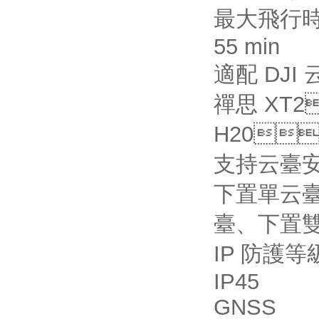
最大飛行
55 min
適配 DJI 
禪思 XT
H20
支持云臺
下置單云臺
臺、下
IP 防護等
IP45
GNSS